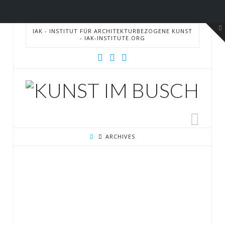
T
IAK - INSTITUT FÜR ARCHITEKTURBEZOGENE KUNST
t
- IAK-INSTITUTE.ORG
W
IAK
Nav
ARCHIVES
CAMP SOLONG
KUNSTVEREIN
BRAUNSCHWEIG 19-
21.08.16