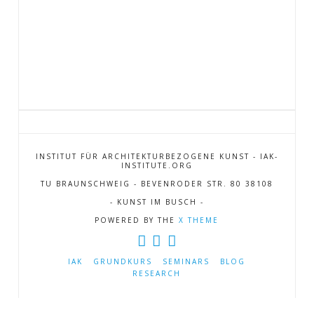
12th July 2016
IAK – INSTITUTE
INSTITUT FÜR ARCHITEKTURBEZOGENE KUNST
INSTITUT FÜR ARCHITEKTURBEZOGENE KUNST - IAK-
INSTITUTE.ORG
/ INSTITUTE FOR ARCHITECTURE-RELATED ART
TU BRAUNSCHWEIG - BEVENRODER STR. 80 38108
TU - Braunschweig - Tomás Saraceno, Vertretungsprofessor
- KUNST IM BUSCH -
Bevenroder Straße 80
POWERED BY THE
X THEME
D-38108 Braunschweig
Tel.: +49 531 23511 50
IAK
GRUNDKURS
SEMINARS
BLOG
Fax: +49 531 23511 51
RESEARCH
mailto:iak@tu-bs.de